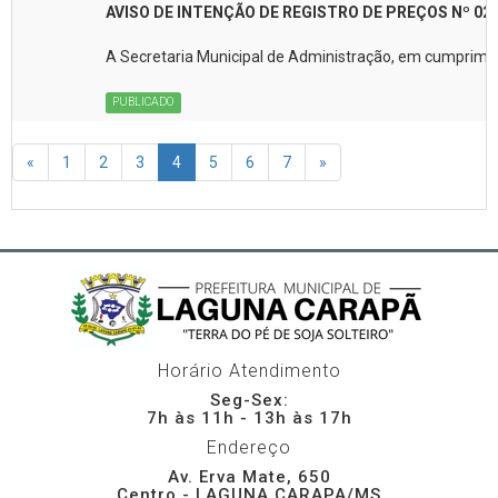
AVISO DE INTENÇÃO DE REGISTRO DE PREÇOS Nº 02
A Secretaria Municipal de Administração, em cumprimen
PUBLICADO
«
1
2
3
4
5
6
7
»
Horário Atendimento
Seg-Sex:
7h às 11h - 13h às 17h
Endereço
Av. Erva Mate, 650
Centro - LAGUNA CARAPA/MS