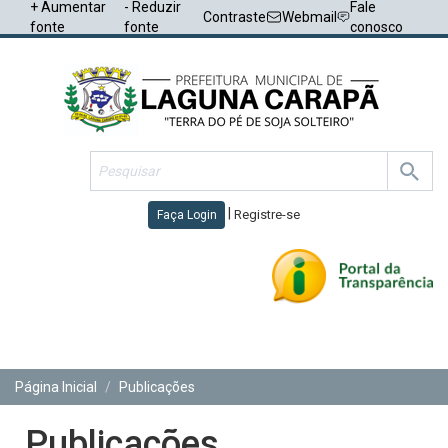
+ Aumentar
- Reduzir
Fale
Contraste
Webmail
fonte
fonte
conosco
|
Registre-se
Faça Login
Toggl
navig
Página Inicial
Publicações
Publicações