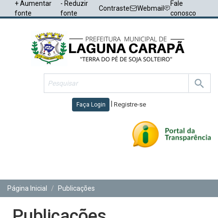
+ Aumentar
- Reduzir
Fale
Contraste
Webmail
fonte
fonte
conosco
|
Registre-se
Faça Login
Toggl
navig
Página Inicial
Publicações
Publicações