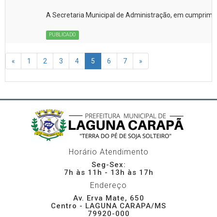
A Secretaria Municipal de Administração, em cumpriment
PUBLICADO
«
1
2
3
4
5
6
7
»
Horário Atendimento
Seg-Sex:
7h às 11h - 13h às 17h
Endereço
Av. Erva Mate, 650
Centro - LAGUNA CARAPA/MS
79920-000