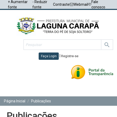
+ Aumentar
- Reduzir
Fale
Contraste
Webmail
fonte
fonte
conosco
|
Registre-se
Faça Login
Toggl
navig
Página Inicial
Publicações
Publicações