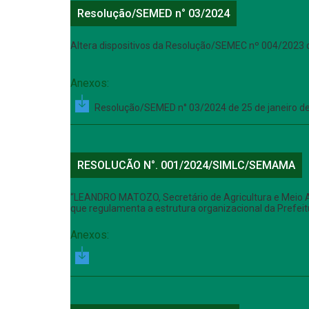
Resolução/SEMED n° 03/2024
Altera dispositivos da Resolução/SEMEC nº 004/2023 d
Anexos:
Resolução/SEMED n° 03/2024 de 25 de janeiro d
RESOLUCÃO N°. 001/2024/SIMLC/SEMAMA
“LEANDRO MATOZO, Secretário de Agricultura e Meio Am
que regulamenta a estrutura organizacional da Prefei
Anexos: