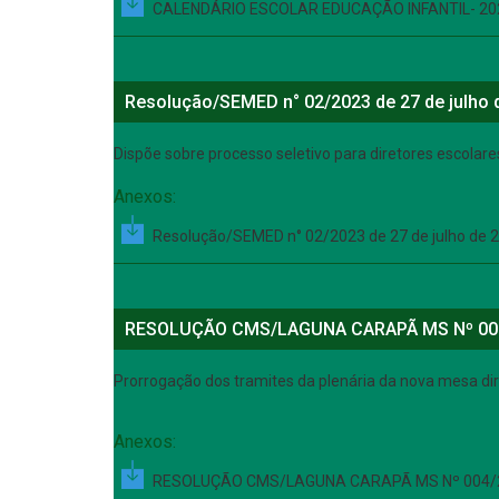
CALENDÁRIO ESCOLAR EDUCAÇÃO INFANTIL- 20
Resolução/SEMED n° 02/2023 de 27 de julho 
Dispõe sobre processo seletivo para diretores escola
Anexos:
Resolução/SEMED n° 02/2023 de 27 de julho de 
RESOLUÇÃO CMS/LAGUNA CARAPÃ MS Nº 00
Prorrogação dos tramites da plenária da nova mesa di
Anexos:
RESOLUÇÃO CMS/LAGUNA CARAPÃ MS Nº 004/