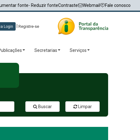
umentar fonte
- Reduzir fonte
Contraste
Webmail
Fale conosco
|
Registre-se
a Login
Publicações
Secretarias
Serviços
Buscar
Limpar