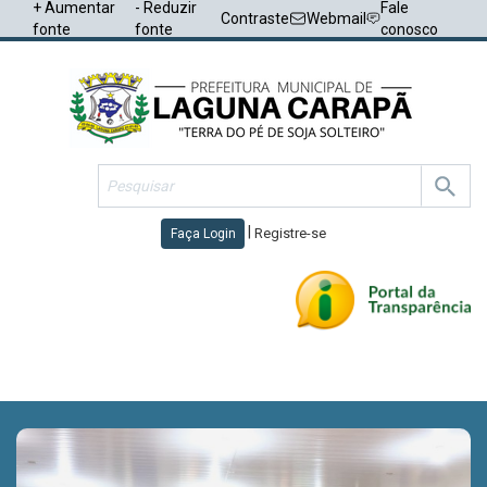
+ Aumentar
- Reduzir
Fale
Contraste
Webmail
fonte
fonte
conosco
|
Registre-se
Faça Login
Toggl
navig