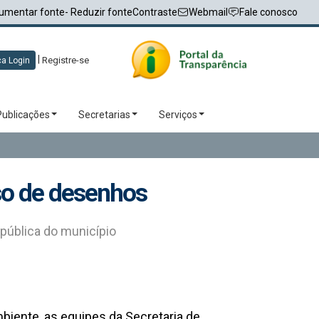
umentar fonte
- Reduzir fonte
Contraste
Webmail
Fale conosco
|
Registre-se
a Login
Publicações
Secretarias
Serviços
rso de desenhos
pública do município
ente, as equipes da Secretaria de