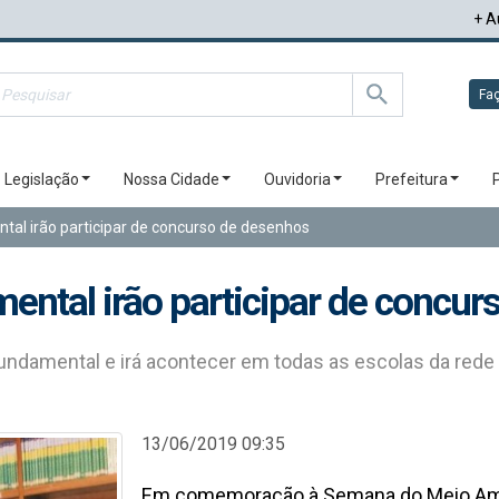
+ A
Faç
Legislação
Nossa Cidade
Ouvidoria
Prefeitura
tal irão participar de concurso de desenhos
ental irão participar de concu
undamental e irá acontecer em todas as escolas da rede 
13/06/2019 09:35
Em comemoração à Semana do Meio Ambi