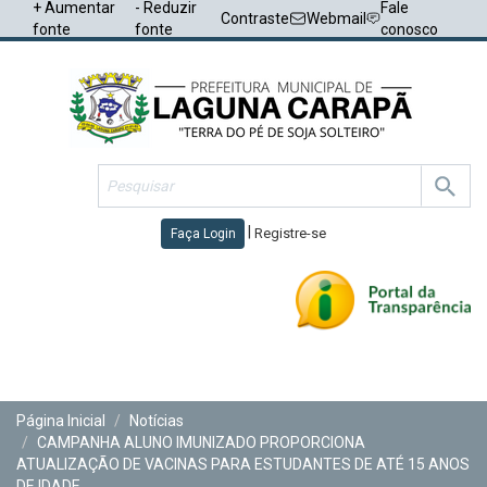
+ Aumentar
- Reduzir
Fale
Contraste
Webmail
fonte
fonte
conosco
|
Registre-se
Faça Login
Toggl
navig
Página Inicial
Notícias
CAMPANHA ALUNO IMUNIZADO PROPORCIONA
ATUALIZAÇÃO DE VACINAS PARA ESTUDANTES DE ATÉ 15 ANOS
DE IDADE