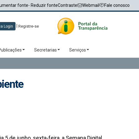
umentar fonte
- Reduzir fonte
Contraste
Webmail
Fale conosco
|
Registre-se
a Login
Publicações
Secretarias
Serviços
biente
 5 de junho, sexta-feira, a Semana Digital