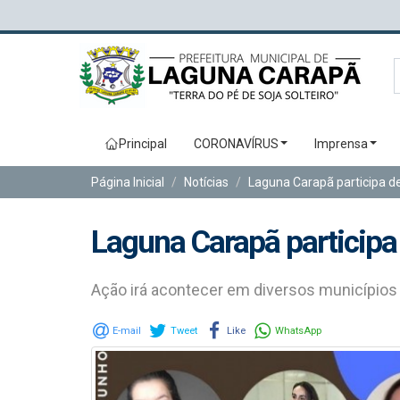
Principal
CORONAVÍRUS
Imprensa
Página Inicial
Notícias
Laguna Carapã participa d
Laguna Carapã participa
Ação irá acontecer em diversos municípios
E-mail
Tweet
Like
WhatsApp