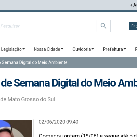
+ A
Faç
Legislação
Nossa Cidade
Ouvidoria
Prefeitura
e Semana Digital do Meio Ambiente
 de Semana Digital do Meio Am
 de Mato Grosso do Sul
02/06/2020 09:40
Começou ontem (1º/06) e segue até o dia