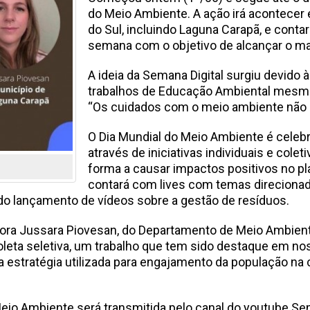
do Meio Ambiente. A ação irá acontecer
do Sul, incluindo Laguna Carapã, e conta
semana com o objetivo de alcançar o mai
A ideia da Semana Digital surgiu devido
trabalhos de Educação Ambiental mesmo 
“Os cuidados com o meio ambiente não 
O Dia Mundial do Meio Ambiente é celebr
através de iniciativas individuais e col
forma a causar impactos positivos no pl
contará com lives com temas direciona
do lançamento de vídeos sobre a gestão de resíduos.
idora Jussara Piovesan, do Departamento de Meio Ambient
Coleta seletiva, um trabalho que tem sido destaque em no
 a estratégia utilizada para engajamento da população na c
eio Ambiente será transmitida pelo canal do youtube Se