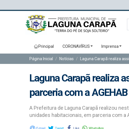
Principal
CORONAVÍRUS
Imprensa
Página Inicial
Notícias
Laguna Carapã realiza ass
Laguna Carapã realiza a
parceria com a AGEHAB
A Prefeitura de Laguna Carapã realizou nest
unidades habitacionais, em parceria com a
E-mail
Tweet
Like
WhatsApp