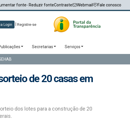
umentar fonte
- Reduzir fonte
Contraste
Webmail
Fale conosco
|
Registre-se
a Login
Publicações
Secretarias
Serviços
 AGEHAB
 sorteio de 20 casas em
sorteio dos lotes para a construção de 20
rais.