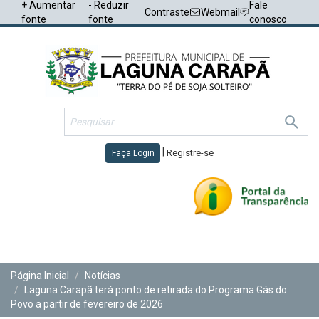
+ Aumentar
- Reduzir
Fale
Contraste
Webmail
fonte
fonte
conosco
|
Registre-se
Faça Login
Toggl
navig
Página Inicial
Notícias
Laguna Carapã terá ponto de retirada do Programa Gás do
Povo a partir de fevereiro de 2026