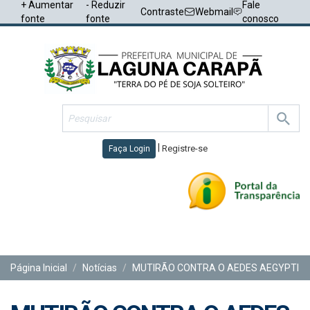
+ Aumentar
- Reduzir
Fale
Contraste
Webmail
fonte
fonte
conosco
|
Registre-se
Faça Login
Toggl
navig
Página Inicial
Notícias
MUTIRÃO CONTRA O AEDES AEGYPTI