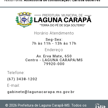
Texto/Fonte:
Assessoria de comunicação / Larissa Gutierres
Horário Atendimento
Seg-Sex:
7h às 11h - 13h às 17h
Endereço
Av. Erva Mate, 650
Centro - LAGUNA CARAPA/MS
79920-000
Telefone:
(67) 3438-1202
E-mail:
gabinete@lagunacarapa.ms.gov.br
© 2026 Prefeitura de Laguna Carapã-MS. Todos os