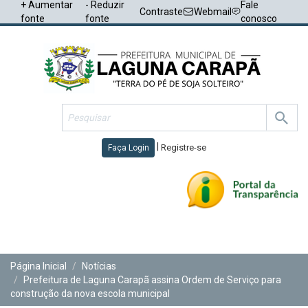
+ Aumentar
- Reduzir
Fale
Contraste
Webmail
fonte
fonte
conosco
|
Registre-se
Faça Login
Toggl
navig
Página Inicial
Notícias
Prefeitura de Laguna Carapã assina Ordem de Serviço para
construção da nova escola municipal