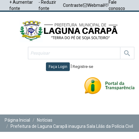
+ Aumentar
- Reduzir
Fale
Contraste
Webmail
fonte
fonte
conosco
|
Registre-se
Faça Login
Toggl
navig
Página Inicial
Notícias
Prefeitura de Laguna Carapã inaugura Sala Lilás da Polícia Civil