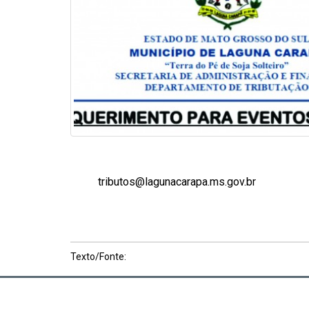
tributos@lagunacarapa.ms.gov.br
Texto/Fonte: