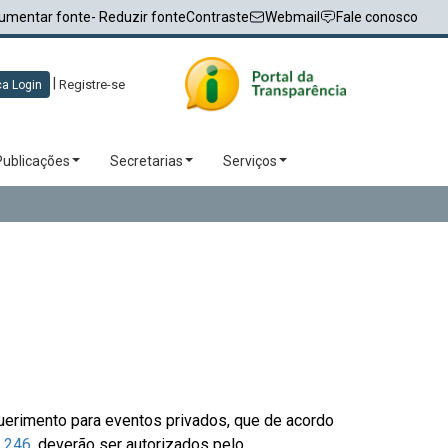
umentar fonte
- Reduzir fonte
Contraste
Webmail
Fale conosco
|
Registre-se
a Login
Publicações
Secretarias
Serviços
uerimento para eventos privados, que de acordo
o 246
, deverão ser autorizados pelo