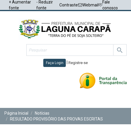
+ Aumentar
- Reduzir
Fale
Contraste
Webmail
fonte
fonte
conosco
|
Registre-se
Faça Login
Toggl
navig
Página Inicial
Notícias
RESULTADO PROVISÓRIO DAS PROVAS ESCRITAS