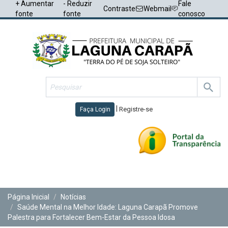
+ Aumentar
- Reduzir
Fale
Contraste
Webmail
fonte
fonte
conosco
|
Registre-se
Faça Login
Toggl
navig
Página Inicial
Notícias
Saúde Mental na Melhor Idade: Laguna Carapã Promove
Palestra para Fortalecer Bem-Estar da Pessoa Idosa