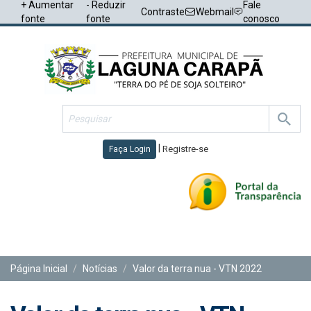
+ Aumentar
- Reduzir
Fale
Contraste
Webmail
fonte
fonte
conosco
|
Registre-se
Faça Login
Toggl
navig
Página Inicial
Notícias
Valor da terra nua - VTN 2022