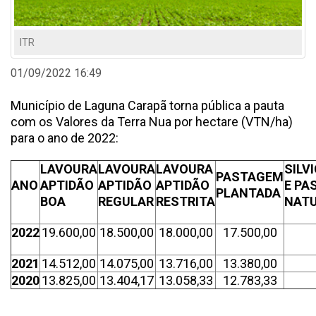
ITR
01/09/2022 16:49
Município de Laguna Carapã torna pública a pauta
com os Valores da Terra Nua por hectare (VTN/ha)
para o ano de 2022:
LAVOURA
LAVOURA
LAVOURA
SILV
PASTAGEM
ANO
APTIDÃO
APTIDÃO
APTIDÃO
E PA
PLANTADA
BOA
REGULAR
RESTRITA
NAT
2022
19.600,00
18.500,00
18.000,00
17.500,00
2021
14.512,00
14.075,00
13.716,00
13.380,00
2020
13.825,00
13.404,17
13.058,33
12.783,33