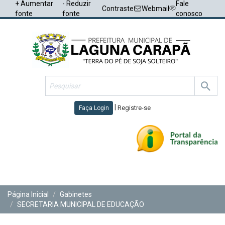
+ Aumentar
- Reduzir
Fale
Contraste
Webmail
fonte
fonte
conosco
|
Registre-se
Faça Login
Toggl
navig
Página Inicial
Gabinetes
SECRETARIA MUNICIPAL DE EDUCAÇÃO