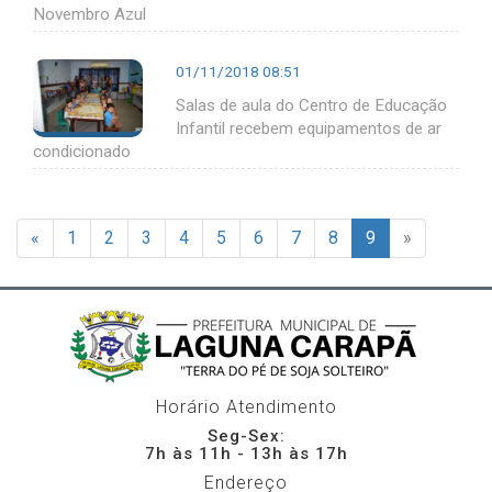
Novembro Azul
01/11/2018 08:51
Salas de aula do Centro de Educação
Infantil recebem equipamentos de ar
condicionado
«
1
2
3
4
5
6
7
8
9
»
Horário Atendimento
Seg-Sex:
7h às 11h - 13h às 17h
Endereço