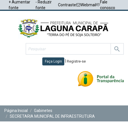
+ Aumentar
- Reduzir
Fale
Contraste
Webmail
fonte
fonte
conosco
|
Registre-se
Faça Login
Toggl
navig
Página Inicial
Gabinetes
SECRETARIA MUNICIPAL DE INFRAESTRUTURA