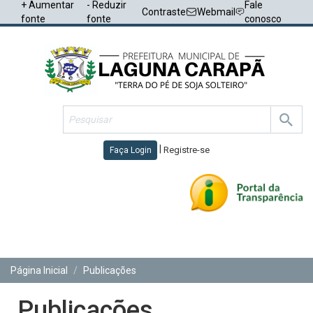
+ Aumentar
- Reduzir
Fale
Contraste
Webmail
fonte
fonte
conosco
|
Registre-se
Faça Login
Toggl
navig
Página Inicial
Publicações
Publicações