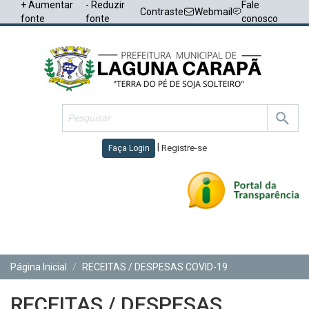
+ Aumentar
- Reduzir
Fale
Contraste
Webmail
fonte
fonte
conosco
|
Registre-se
Faça Login
Toggl
navig
Página Inicial
RECEITAS / DESPESAS COVID-19
RECEITAS / DESPESAS