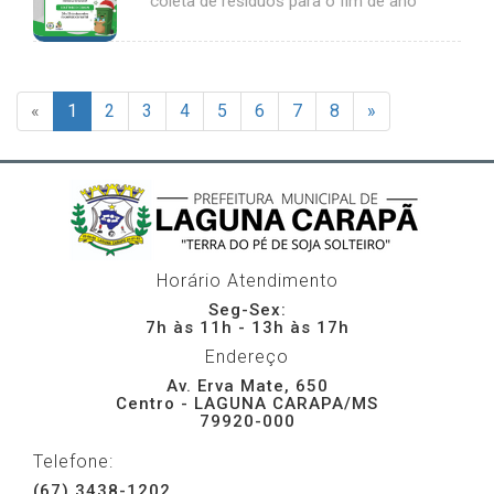
coleta de resíduos para o fim de ano
«
1
2
3
4
5
6
7
8
»
Horário Atendimento
Seg-Sex:
7h às 11h - 13h às 17h
Endereço
Av. Erva Mate, 650
Centro - LAGUNA CARAPA/MS
79920-000
Telefone:
(67) 3438-1202