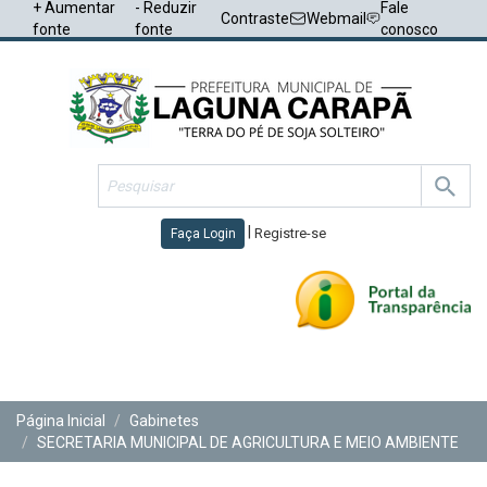
+ Aumentar
- Reduzir
Fale
Contraste
Webmail
fonte
fonte
conosco
|
Registre-se
Faça Login
Toggl
navig
Página Inicial
Gabinetes
SECRETARIA MUNICIPAL DE AGRICULTURA E MEIO AMBIENTE