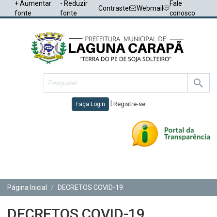
+ Aumentar
- Reduzir
Fale
Contraste
Webmail
fonte
fonte
conosco
|
Registre-se
Faça Login
Toggl
navig
Página Inicial
DECRETOS COVID-19
DECRETOS COVID-19