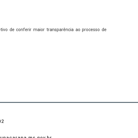
tivo de conferir maior transparência ao processo de
02
unacarapa.ms.gov.br