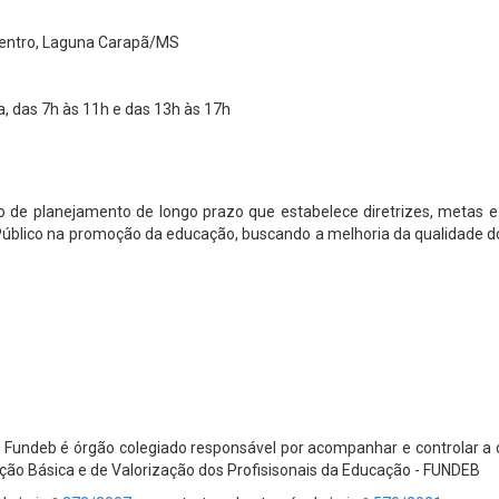
Centro, Laguna Carapã/MS
, das 7h às 11h e das 13h às 17h
o de planejamento de longo prazo que estabelece diretrizes, metas e
 Público na promoção da educação, buscando a melhoria da qualidade do 
ndeb é órgão colegiado responsável por acompanhar e controlar a dis
o Básica e de Valorização dos Profisisonais da Educação - FUNDEB