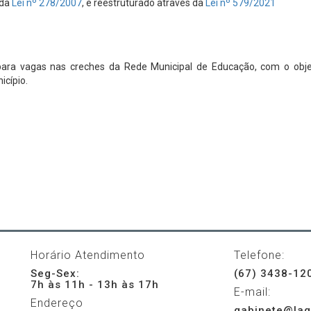
 da
Lei nº 278/2007
, e reestruturado através da
Lei nº 579/2021
a para vagas nas creches da Rede Municipal de Educação, com o obje
icípio.
Horário Atendimento
Telefone:
Seg-Sex:
(67) 3438-12
7h às 11h - 13h às 17h
E-mail:
Endereço
gabinete@lag