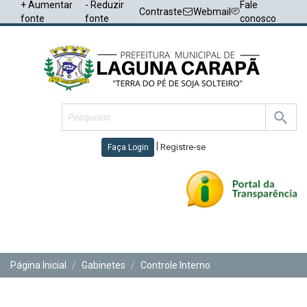
+ Aumentar
- Reduzir
Fale
Contraste
Webmail
fonte
fonte
conosco
|
Registre-se
Faça Login
Toggl
navig
Página Inicial
Gabinetes
Controle Interno