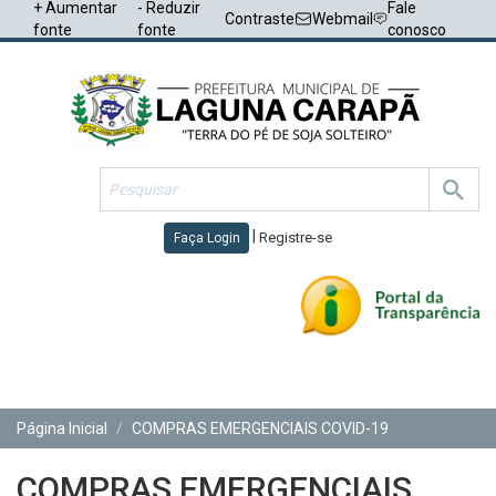
+ Aumentar
- Reduzir
Fale
Contraste
Webmail
fonte
fonte
conosco
|
Registre-se
Faça Login
Toggl
navig
Página Inicial
COMPRAS EMERGENCIAIS COVID-19
COMPRAS EMERGENCIAIS