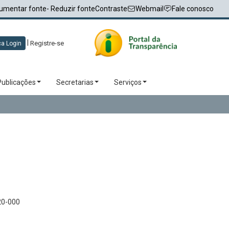
umentar fonte
- Reduzir fonte
Contraste
Webmail
Fale conosco
|
Registre-se
a Login
Publicações
Secretarias
Serviços
20-000