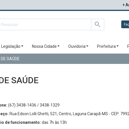
+ A
Faç
Legislação
Nossa Cidade
Ouvidoria
Prefeitura
 DE SAÚDE
 DE SAÚDE
one:
(67) 3438-1436 / 3438-1329
eço:
Rua Edson Lolli Ghetti, 521, Centro, Laguna Carapã-MS - CEP: 799
io de funcionamento:
das 7h às 13h