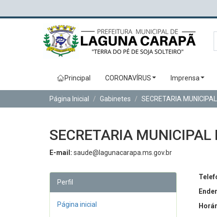
Principal
CORONAVÍRUS
Imprensa
Página Inicial
Gabinetes
SECRETARIA MUNICIPAL
SECRETARIA MUNICIPAL
E-mail:
saude@lagunacarapa.ms.gov.br
Telef
Perfil
Ender
Página inicial
Horár