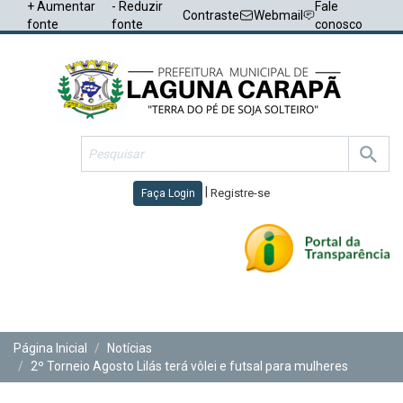
+ Aumentar
- Reduzir
Fale
Contraste
Webmail
fonte
fonte
conosco
|
Registre-se
Faça Login
Toggl
navig
Página Inicial
Notícias
2º Torneio Agosto Lilás terá vôlei e futsal para mulheres