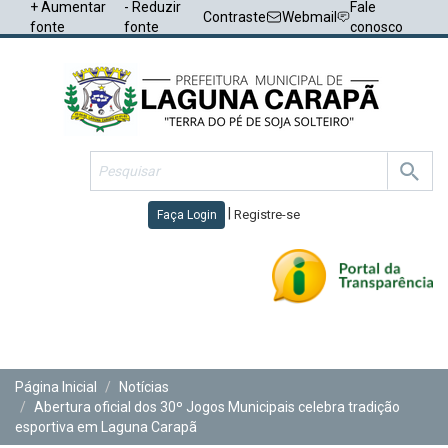
+ Aumentar
- Reduzir
Fale
Contraste
Webmail
fonte
fonte
conosco
|
Registre-se
Faça Login
Toggl
navig
Página Inicial
Notícias
Abertura oficial dos 30º Jogos Municipais celebra tradição
esportiva em Laguna Carapã