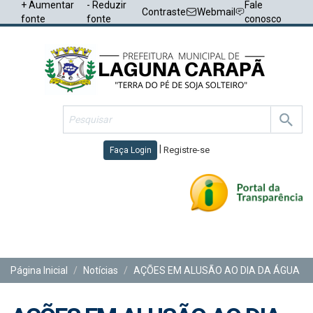
+ Aumentar
- Reduzir
Fale
Contraste
Webmail
fonte
fonte
conosco
|
Registre-se
Faça Login
Toggl
navig
Página Inicial
Notícias
AÇÕES EM ALUSÃO AO DIA DA ÁGUA