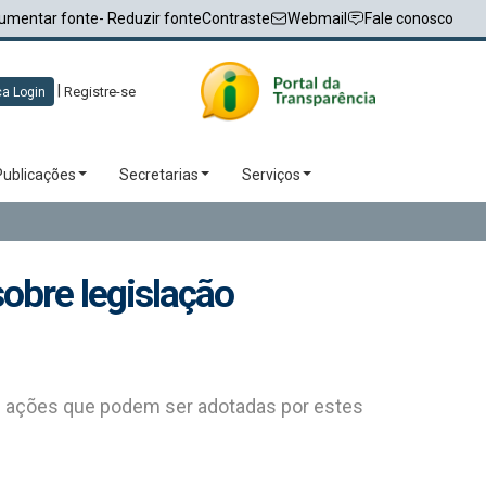
umentar fonte
- Reduzir fonte
Contraste
Webmail
Fale conosco
|
Registre-se
a Login
Publicações
Secretarias
Serviços
obre legislação
as ações que podem ser adotadas por estes