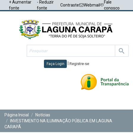
+ Aumentar
- Reduzir
Fale
Contraste
Webmail
fonte
fonte
conosco
|
Registre-se
Faça Login
Toggl
navig
Página Inicial
Notícias
INVESTIMENTO NA ILUMINAÇÃO PÚBLICA EM LAGUNA
CARAPÃ