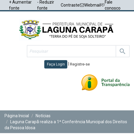
+ Aumentar
- Reduzir
Fale
Contraste
Webmail
fonte
fonte
conosco
|
Registre-se
Faça Login
Toggl
navig
Página Inicial
Notícias
Laguna Carapã realiza a 1ª Conferência Municipal dos Direitos
da Pessoa Idosa