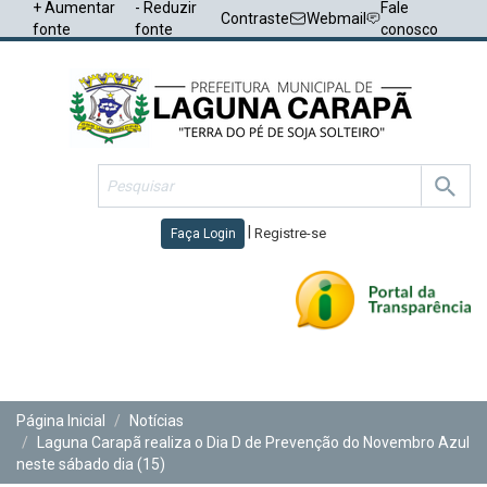
+ Aumentar
- Reduzir
Fale
Contraste
Webmail
fonte
fonte
conosco
|
Registre-se
Faça Login
Toggl
navig
Página Inicial
Notícias
Laguna Carapã realiza o Dia D de Prevenção do Novembro Azul
neste sábado dia (15)