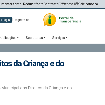
umentar fonte
- Reduzir fonte
Contraste
Webmail
Fale conosco
|
Registre-se
a Login
Publicações
Secretarias
Serviços
itos da Criança e do
Municipal dos Direitos da Criança e do