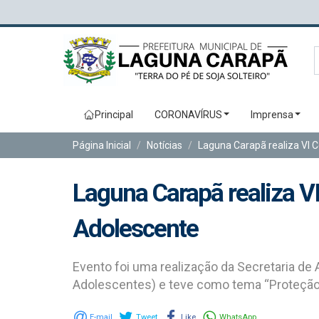
Principal
CORONAVÍRUS
Imprensa
Página Inicial
Notícias
Laguna Carapã realiza VI C
Laguna Carapã realiza VI
Adolescente
Evento foi uma realização da Secretaria de
Adolescentes) e teve como tema “Proteção I
E-mail
Tweet
Like
WhatsApp