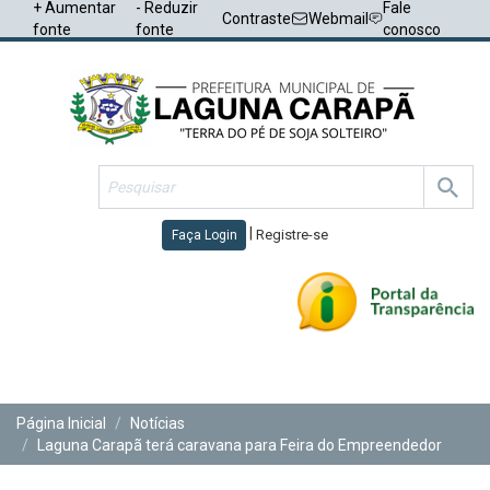
+ Aumentar
- Reduzir
Fale
Contraste
Webmail
fonte
fonte
conosco
|
Registre-se
Faça Login
Toggl
navig
Página Inicial
Notícias
Laguna Carapã terá caravana para Feira do Empreendedor