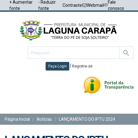
+ Aumentar
- Reduzir
Fale
Contraste
Webmail
fonte
fonte
conosco
|
Registre-se
Faça Login
Toggl
navig
Página Inicial
Notícias
LANÇAMENTO DO IPTU 2024