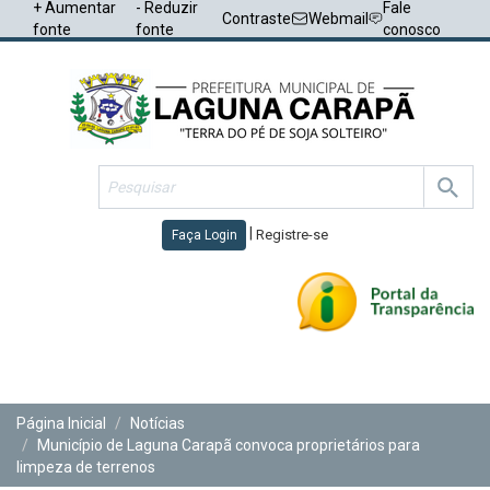
+ Aumentar
- Reduzir
Fale
Contraste
Webmail
fonte
fonte
conosco
|
Registre-se
Faça Login
Toggl
navig
Página Inicial
Notícias
Município de Laguna Carapã convoca proprietários para
limpeza de terrenos