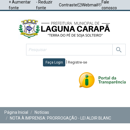
+ Aumentar
- Reduzir
Fale
Contraste
Webmail
fonte
fonte
conosco
|
Registre-se
Faça Login
Toggl
navig
Página Inicial
Notícias
NOTA À IMPRENSA: PRORROGAÇÃO - LEI ALDIR BLANC