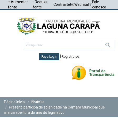
+ Aumentar
- Reduzir
Fale
Contraste
Webmail
fonte
fonte
conosco
|
Registre-se
Faça Login
Toggl
navig
Página Inicial
Notícias
Prefeito participa de solenidade na Câmara Municipal que
marca abertura do ano do legislativo