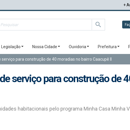
+ A
Faç
Legislação
Nossa Cidade
Ouvidoria
Prefeitura
 serviço para construção de 40 moradias no bairro Caacupê II
de serviço para construção de 4
idades habitacionais pelo programa Minha Casa Minha Vi