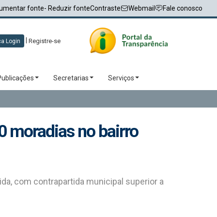
umentar fonte
- Reduzir fonte
Contraste
Webmail
Fale conosco
|
Registre-se
a Login
Publicações
Secretarias
Serviços
0 moradias no bairro
da, com contrapartida municipal superior a