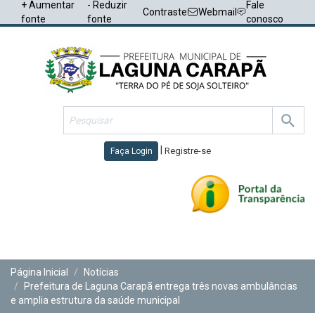
+ Aumentar
- Reduzir
Fale
Contraste
Webmail
fonte
fonte
conosco
|
Registre-se
Faça Login
Toggl
navig
Página Inicial
Notícias
Prefeitura de Laguna Carapã entrega três novas ambulâncias
e amplia estrutura da saúde municipal