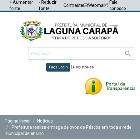
+ Aumentar
- Reduzir
Fale
Contraste
Webmail
fonte
fonte
conosco
|
Registre-se
Faça Login
Toggl
navig
Página Inicial
Notícias
Prefeitura realiza entrega de ovos de Páscoa em toda a rede
municipal de ensino