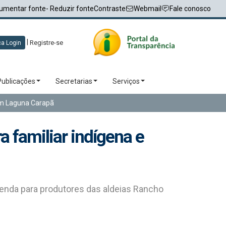
umentar fonte
- Reduzir fonte
Contraste
Webmail
Fale conosco
|
Registre-se
a Login
Publicações
Secretarias
Serviços
 em Laguna Carapã
a familiar indígena e
 renda para produtores das aldeias Rancho