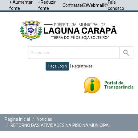
+ Aumentar
- Reduzir
Fale
Contraste
Webmail
fonte
fonte
conosco
|
Registre-se
Faça Login
Toggl
navig
Página Inicial
Notícias
RETORNO DAS ATIVIDADES NA PISCINA MUNICIPAL