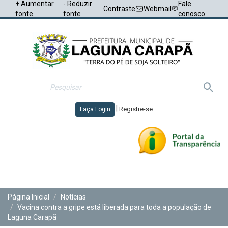
+ Aumentar
- Reduzir
Fale
Contraste
Webmail
fonte
fonte
conosco
|
Registre-se
Faça Login
Toggl
navig
Página Inicial
Notícias
Vacina contra a gripe está liberada para toda a população de
Laguna Carapã