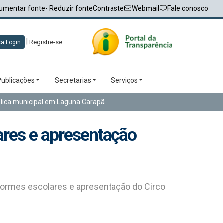
umentar fonte
- Reduzir fonte
Contraste
Webmail
Fale conosco
|
Registre-se
a Login
Publicações
Secretarias
Serviços
ública municipal em Laguna Carapã
lares e apresentação
uniformes escolares e apresentação do Circo