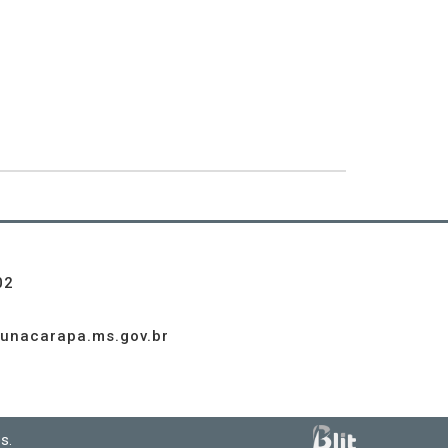
02
unacarapa.ms.gov.br
s.