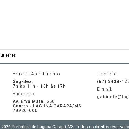
utierres
Horário Atendimento
Telefone:
Seg-Sex:
(67) 3438-12
7h às 11h - 13h às 17h
E-mail:
Endereço
gabinete@lag
Av. Erva Mate, 650
Centro - LAGUNA CARAPA/MS
79920-000
 2026 Prefeitura de Laguna Carapã-MS. Todos os direitos reservado