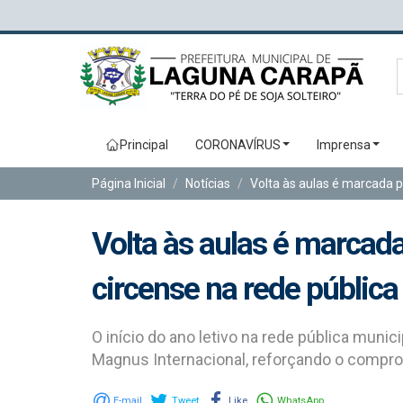
Principal
CORONAVÍRUS
Imprensa
Página Inicial
Notícias
Volta às aulas é marcada p
Volta às aulas é marcada
circense na rede públic
O início do ano letivo na rede pública muni
Magnus Internacional, reforçando o compr
E-mail
Tweet
Like
WhatsApp