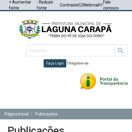
+ Aumentar
- Reduzir
Fale
Contraste
Webmail
fonte
fonte
conosco
|
Registre-se
Faça Login
Toggl
navig
Página Inicial
Publicações
Publicações