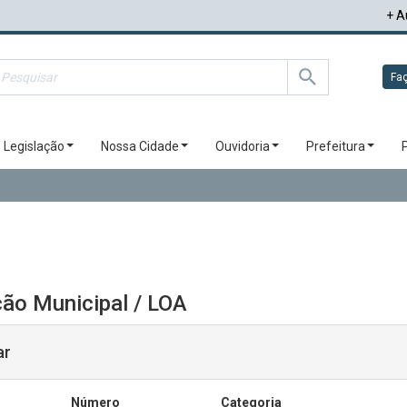
+ A
Faç
Legislação
Nossa Cidade
Ouvidoria
Prefeitura
ão Municipal / LOA
ar
Número
Categoria