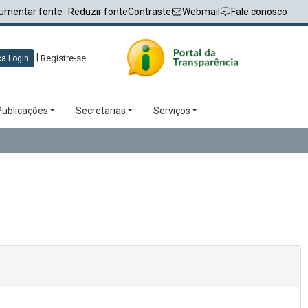
umentar fonte
- Reduzir fonte
Contraste
Webmail
Fale conosco
|
Registre-se
a Login
Publicações
Secretarias
Serviços