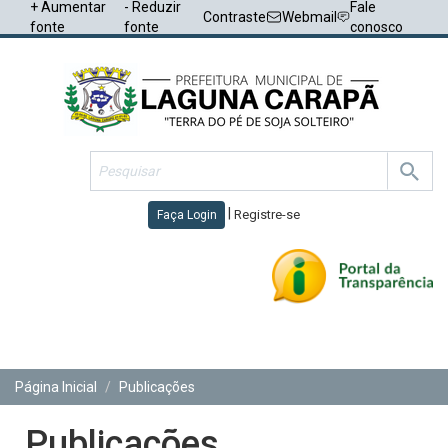
+ Aumentar
- Reduzir
Fale
Contraste
Webmail
fonte
fonte
conosco
|
Registre-se
Faça Login
Toggl
navig
Página Inicial
Publicações
Publicações